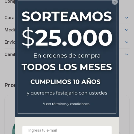



Características
Medios de pago
Envíos
Cambios y Devoluciones
Productos que te pueden interesar