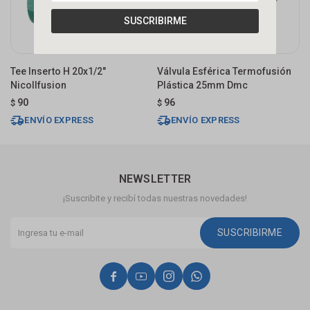
SUSCRIBIRME
Tee Inserto H 20x1/2"
Válvula Esférica Termofusión
D
Nicollfusion
Plástica 25mm Dmc
$
90
96
$
$
ENVÍO EXPRESS
ENVÍO EXPRESS
NEWSLETTER
¡Suscribite y recibí todas nuestras novedades!
SUSCRIBIRME



