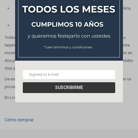
Transferencias: Scotiabank, Santander, eBROU, Banco República,
BBVA, Banque Heritage, Bandes, HSBC.
Redes de cobranza y servicios: Abitab, Redpagos.
Todas las operaciones se validan en línea con el banco emisor de tu
tarjeta. Además, contamos con una plataforma antifraude que detecta
movimientos sospechosos en tiempo real, junto con una verificación en
dos pasos mediante un código de autenticación para tarjetas de crédito
Visa y MasterCard.
De esta forma, tu compra está siempre protegida y podés confiar en un
proceso claro, transparente y seguro.
SUSCRIBIRME
En Loysa la seguridad es prioridad.
Cómo comprar