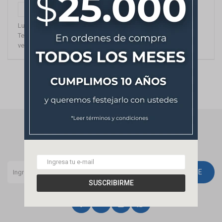
Ver en mapa
Lunes a Sábados 9:00 a 18:00 hs
Teléfono: 2505 6436
ventas@loysa.com.uy
NEWSLETTER
¡Suscribite y recibí todas nuestras novedades!
SUSCRIBIRME
SUSCRIBIRME



