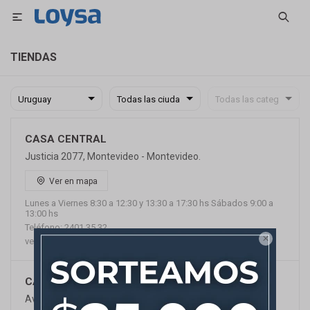

TIENDAS
CASA CENTRAL
Justicia 2077, Montevideo - Montevideo.
Ver en mapa
Lunes a Viernes 8:30 a 12:30 y 13:30 a 17:30 hs Sábados 9:00 a
13:00 hs
Teléfono: 2401 35 32

ventas@loysa.com.uy
CASA AV ITALIA
Av. Italia 3921, Montevideo - Montevideo.