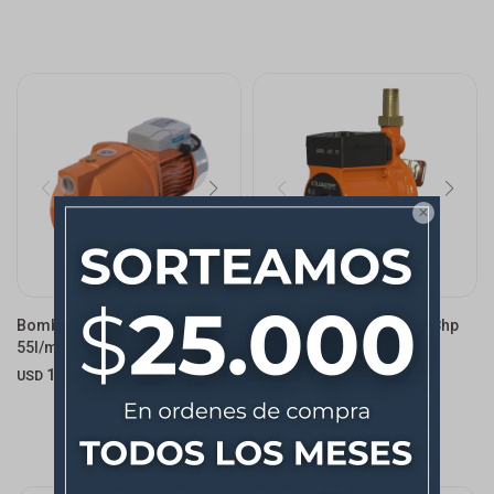

Bomba Autocebante 1hp -
Bomba Presurizadora 1/8hp
55l/min - 46mts
30l/min 8.5mts Lq
150,00
71,20
USD
USD