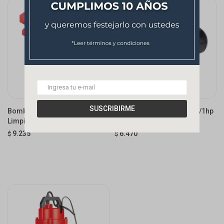
SUSCRIBIRME
Bomba Sumergible Agua
Bomba Autocebante 750w/1hp
Limpia 0.5hp Mtp
66l/min Mtp
9.235
6.470
$
$