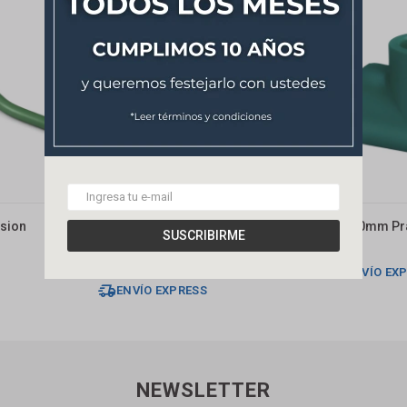
sion
Tubo Inserto H 25 X 3/4"
Tee 50mm Pr
SUSCRIBIRME
Nicollfusion
135
$
119
$
ENVÍO EX
ENVÍO EXPRESS
NEWSLETTER