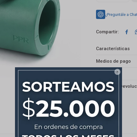
¿Preguntále a Cha

Características
Medios de pago

Envíos
Cambios y Devoluc