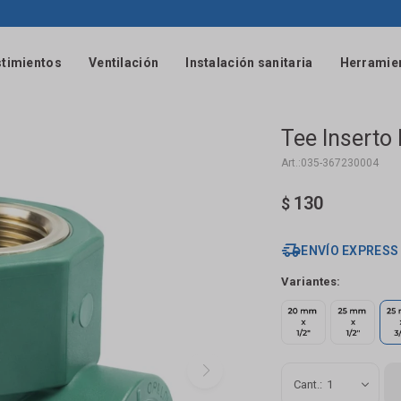
timientos
Ventilación
Instalación sanitaria
Herramie
Tee Inserto
035-367230004
130
$
ENVÍO EXPRESS
Variantes:
1