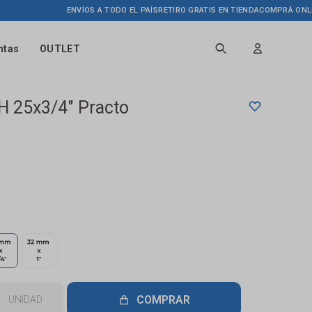
ENVÍOS A TODO EL PAÍS
RETIRO GRATIS EN TIENDA
COMPRÁ ONLINE HA
ntas
OUTLET
 H 25x3/4" Practo
COMPRAR
UNIDAD