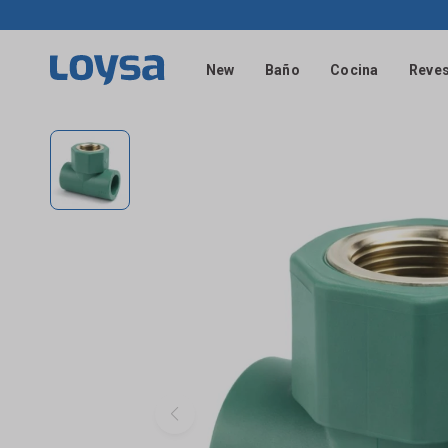
New
Baño
Cocina
Reves