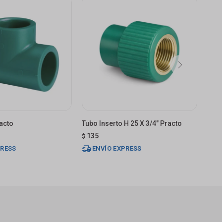
acto
Tubo Inserto H 25 X 3/4" Practo
Tubo
135
13
$
$
PRESS
ENVÍO EXPRESS
E