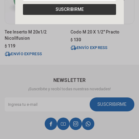
SUSCRIBIRME
Tee Inserto M 20x1/2
Codo M 20 X 1/2" Practo
T
Nicollfusion
130
$
$
119
$
ENVÍO EXPRESS
ENVÍO EXPRESS
NEWSLETTER
¡Suscribite y recibí todas nuestras novedades!
SUSCRIBIRME



