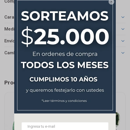



Características
Medios de pago
Envíos
Cambios y Devoluciones
Productos que te pueden interesar