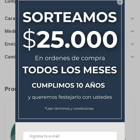



Características
Medios de pago
Envíos
Cambios y Devoluciones
Productos que te pueden interesar