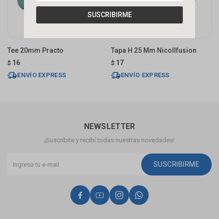
SUSCRIBIRME
Tee 20mm Practo
Tapa H 25 Mm Nicollfusion
T
16
17
$
$
$
ENVÍO EXPRESS
ENVÍO EXPRESS
NEWSLETTER
¡Suscribite y recibí todas nuestras novedades!
SUSCRIBIRME



