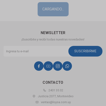
NEWSLETTER
¡Suscribite y recibí todas nuestras novedades!
SUSCRIBIRME




CONTACTO
2401 35 32
Justicia 2077, Montevideo
ventas@loysa.com.uy