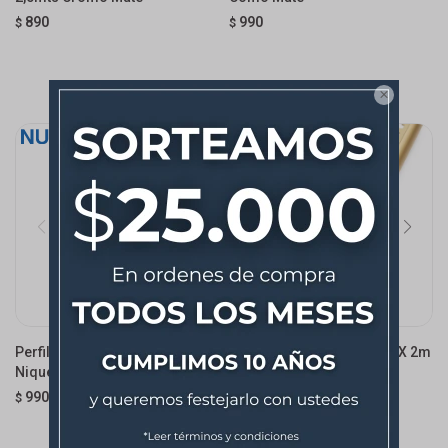
890
990
$
$

Perfil Step Aluminio 5mm X 2m
Perfil Step Aluminio 5mm X 2m
Niquel Mate
Oro Mate
990
990
$
$