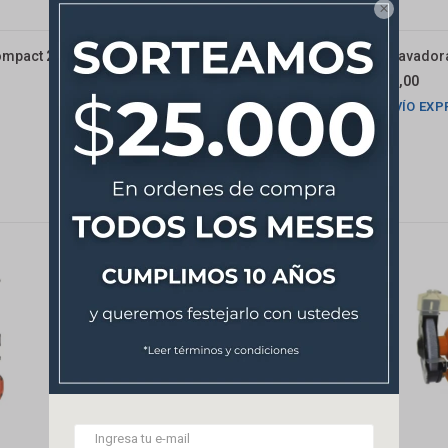

ompact 220
Soldadora Evomig-175pro: 160
Hidrolavador
Amp/mma140
90,00
USD
499,00
USD
ENVÍO EXP
ENVÍO EXPRESS