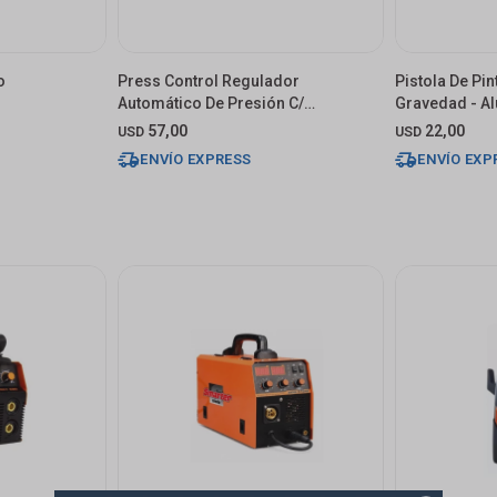
o
Press Control Regulador
Pistola De Pin
Automático De Presión C/
Gravedad - Al
Temporizador
57,00
22,00
USD
USD
ENVÍO EXPRESS
ENVÍO EXP