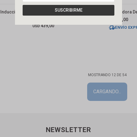
SUSCRIBIRME
 Induccion
Hidrolavadora 3200w Inducción
Amoladora De
150s
69,00
USD
439,00
USD
ENVÍO EXP
MOSTRANDO
12
DE
54
NEWSLETTER