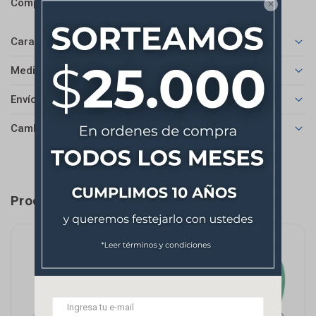



Características
Medios de pago
Envíos
Cambios y Devoluciones
Productos que te pueden interesar