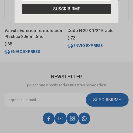
SUSCRIBIRME
Válvula Esférica Termofusión
Codo H 20 X 1/2" Practo
T
Plástica 20mm Dmc
72
$
$
65
$
ENVÍO EXPRESS
ENVÍO EXPRESS
NEWSLETTER
¡Suscribite y recibí todas nuestras novedades!
SUSCRIBIRME



