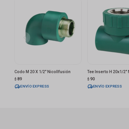
Codo M 20 X 1/2" Nicollfusión
Tee Inserto H 20x1/2" 
89
90
$
$
ENVÍO EXPRESS
ENVÍO EXPRESS