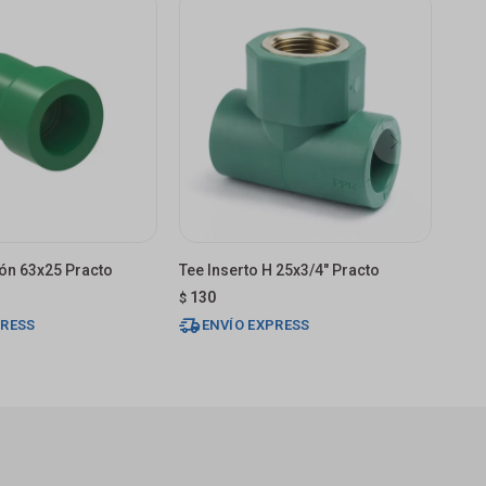
ón 63x25 Practo
Tee Inserto H 25x3/4" Practo
130
$
PRESS
ENVÍO EXPRESS