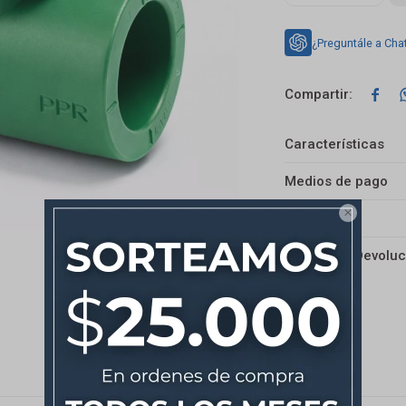
¿Preguntále a Cha

Características
Medios de pago

Envíos
Cambios y Devoluc