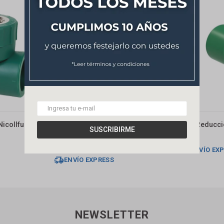
Nicollfusion
Válvula Esférica Termofusión
Buje Reducci
SUSCRIBIRME
Plástica 25mm Dmc
121
$
96
$
ENVÍO EX
ENVÍO EXPRESS
NEWSLETTER