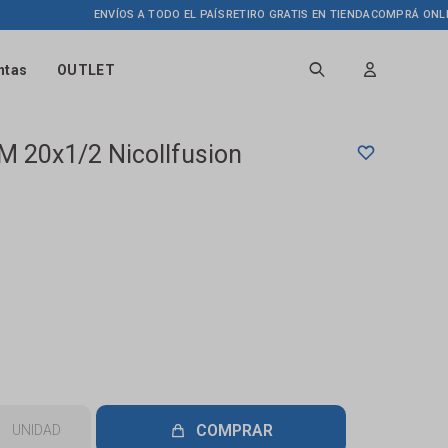
ENVÍOS A TODO EL PAÍS
RETIRO GRATIS EN TIENDA
COMPRÁ ONLINE HA
ntas
OUTLET
 M 20x1/2 Nicollfusion
COMPRAR
UNIDAD