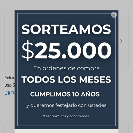

Extractor Maxx 315mm
Extractor Inline 340mm
530,00
2.106
USD
$
ENVÍO EXPRESS
ENVÍO EXPRESS