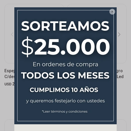

Espejo Led 70cm De Colgar
Espejo Led 45x80 Oval Negro
C/desempañador
Con Desempañador Cinta Led
Silicona
220,00
USD
240,00
USD