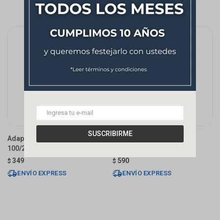
SUSCRIBIRME
Adaptador Cono Reductor
Adaptador Para Tubo
100/200 Pvc
Extensible 150/100
349
590
$
$
ENVÍO EXPRESS
ENVÍO EXPRESS