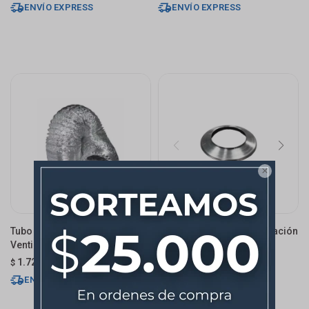
ENVÍO EXPRESS
ENVÍO EXPRESS

Tubo Extensible Aluminio
Tapa Junta Tubo De Ventilación
Ventilación 300 X 5mts
100mm Mp241 Sicflux
1.728
269
$
$
ENVÍO EXPRESS
ENVÍO EXPRESS