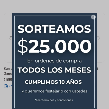

Barra Piatina 45cm - Con 6
Barra Piatina 60cm - Con 6
Ganchos
Ganchos
580
570
$
$
ENVÍO EXPRESS
ENVÍO EXPRESS