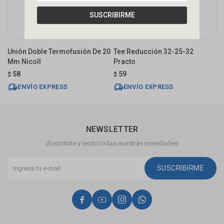
SUSCRIBIRME
Unión Doble Termofusión De 20
Tee Reducción 32-25-32
V
Mm Nicoll
Practo
P
58
59
$
$
$
ENVÍO EXPRESS
ENVÍO EXPRESS
NEWSLETTER
¡Suscribite y recibí todas nuestras novedades!
SUSCRIBIRME



