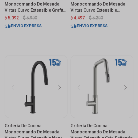
Monocomando De Mesada
Monocomando De Mesada
Virtus Curvo Extensible Grafito
Virtus Curvo Extensible
Mate
Satinado
5.092
$
5.990
4.497
$
5.290
$
$
ENVÍO EXPRESS
ENVÍO EXPRESS
Grifería De Cocina
Grifería De Cocina
Monocomando De Mesada
Monocomando De Mesada