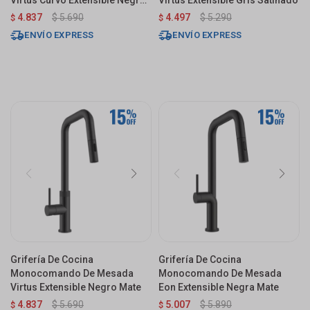
Virtus Curvo Extensible Negro
Virtus Extensible Gris Satinado
Mate
4.837
$
5.690
4.497
$
5.290
$
$
ENVÍO EXPRESS
ENVÍO EXPRESS
Grifería De Cocina
Grifería De Cocina
Monocomando De Mesada
Monocomando De Mesada
Virtus Extensible Negro Mate
Eon Extensible Negra Mate
4.837
$
5.690
5.007
$
5.890
$
$