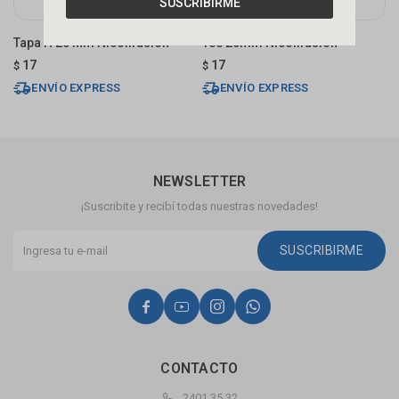
SUSCRIBIRME
Tapa H 25 Mm Nicollfusion
Tee 20mm Nicollfusion
B
N
17
17
$
$
$
ENVÍO EXPRESS
ENVÍO EXPRESS
NEWSLETTER
¡Suscribite y recibí todas nuestras novedades!
SUSCRIBIRME




CONTACTO
2401 35 32