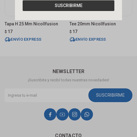
SUSCRIBIRME
Tapa H 25 Mm Nicollfusion
Tee 20mm Nicollfusion
B
N
17
17
$
$
$
ENVÍO EXPRESS
ENVÍO EXPRESS
NEWSLETTER
¡Suscribite y recibí todas nuestras novedades!
SUSCRIBIRME




CONTACTO