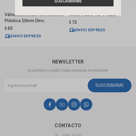
SUSCRIBIRME
Válvula Esférica Termofusión
Codo H 20 X 1/2" Practo
T
Plástica 20mm Dmc
72
$
$
65
$
ENVÍO EXPRESS
ENVÍO EXPRESS
NEWSLETTER
¡Suscribite y recibí todas nuestras novedades!
SUSCRIBIRME




CONTACTO
2401 35 32