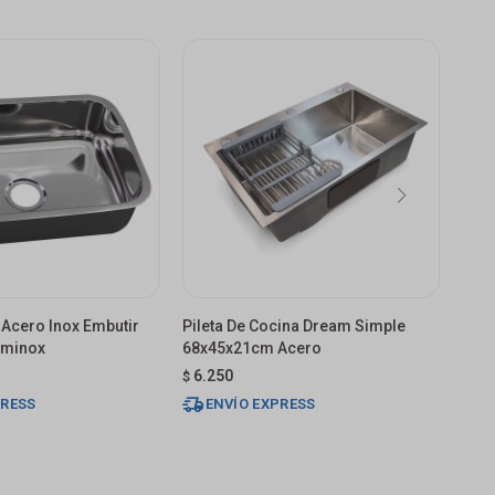
 Acero Inox Embutir
Pileta De Cocina Dream Simple
Pile
rminox
68x45x21cm Acero
40x
6.250
2.
$
$
PRESS
ENVÍO EXPRESS
E