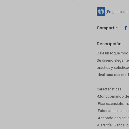
¿Preguntále a

Descripción
Dale un toque mode
Su diseño elegante 
práctica y sofistica
Ideal para quienes
Características
-Monocomando de 
-Pico extensible, ma
-Fabricada en acero 
-Acabado gris sati
-Garantía: 5 años, 