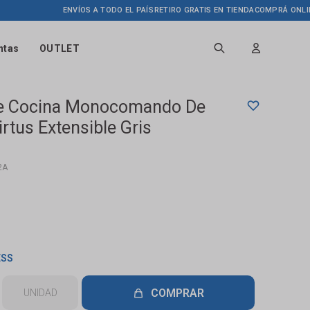
ENVÍOS A TODO EL PAÍS
RETIRO GRATIS EN TIENDA
COMPRÁ ONLINE HAST
ntas
OUTLET
De Cocina Monocomando De
rtus Extensible Gris
2A
ESS
COMPRAR
UNIDAD