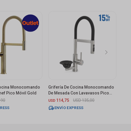
 Cocina Monocomando
Grifería De Cocina Monocomando
Grif
ef Pico Móvil Gold
De Mesada Con Lavavasos Pico
De M
Flexible Negro
490
114,75
USD
135,00
4.
USD
$
PRESS
ENVÍO EXPRESS
E