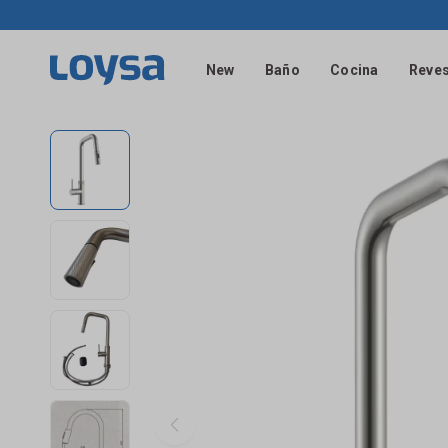
New
Baño
Cocina
Reves