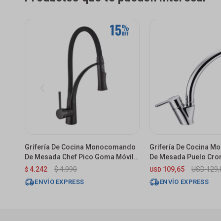
Grifería De Cocina Monocomando
Grifería De Cocina 
De Mesada Chef Pico Goma Móvil
De Mesada Puelo Cr
Negro Mate
4.242
$
4.990
109,65
USD
129,
$
USD
ENVÍO EXPRESS
ENVÍO EXPRESS