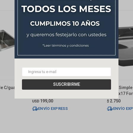
SUSCRIBIRME
le C/guarda
Pileta De Cocina Dream Simple
Pileta Simple
Acero Inox(304) 45x40x22 Cm
56x34x17 Fo
199,00
2.750
USD
$
ENVÍO EXPRESS
ENVÍO EX