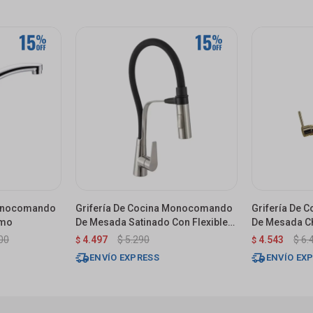
Monocomando
Grifería De Cocina Monocomando
Grifería De
omo
De Mesada Satinado Con Flexible
De Mesada Ch
Negro
00
4.497
$
5.290
4.543
$
6.
$
$
ENVÍO EXPRESS
ENVÍO EX