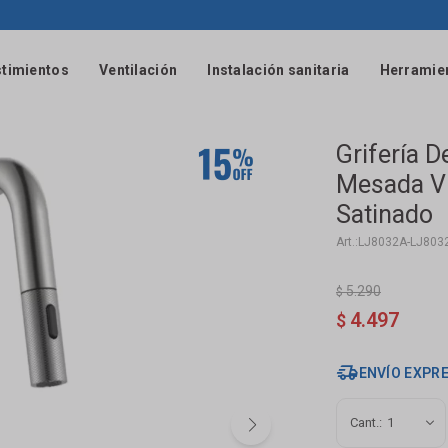
timientos
Ventilación
Instalación sanitaria
Herramie
Grifería 
Mesada Vi
Satinado
LJ8032A-LJ803
5.290
$
4.497
$
ENVÍO EXPR
1