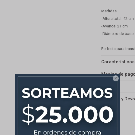
Medidas
-Altura total: 42 cm
-Avance: 21 cm
-Diámetro de base:
Perfecta para trans
Características
Medios de pag

Envíos
Cambios y Devo