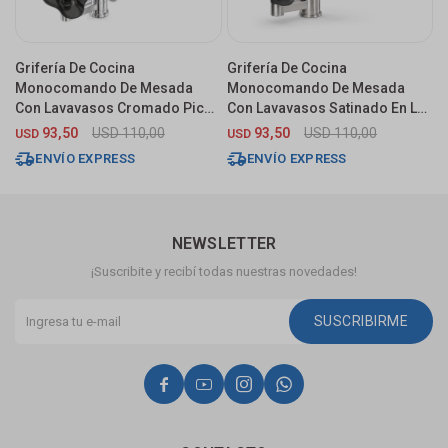
Grifería De Cocina
Grifería De Cocina
G
Monocomando De Mesada
Monocomando De Mesada
M
Con Lavavasos Cromado Pico
Con Lavavasos Satinado En L
C
Extraible
Pico Extraible
S
93,50
USD
110,00
93,50
USD
110,00
USD
USD
$
ENVÍO EXPRESS
ENVÍO EXPRESS
NEWSLETTER
¡Suscribite y recibí todas nuestras novedades!
SUSCRIBIRME



