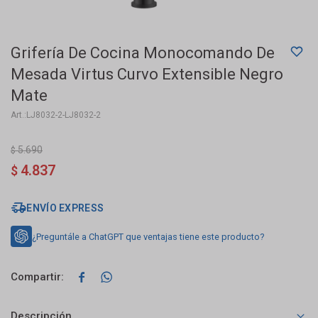
Grifería De Cocina Monocomando De
Mesada Virtus Curvo Extensible Negro
Mate
LJ8032-2-LJ8032-2
5.690
$
4.837
$
ENVÍO EXPRESS
¿Preguntále a ChatGPT que ventajas tiene este producto?


Descripción