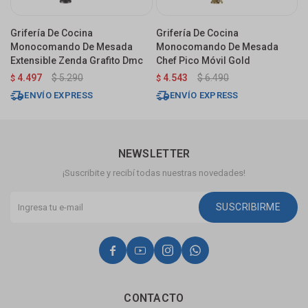
Grifería De Cocina
Grifería De Cocina
G
Monocomando De Mesada
Monocomando De Mesada
M
Extensible Zenda Grafito Dmc
Chef Pico Móvil Gold
C
N
4.497
$
5.290
4.543
$
6.490
$
$
U
ENVÍO EXPRESS
ENVÍO EXPRESS
NEWSLETTER
¡Suscribite y recibí todas nuestras novedades!
SUSCRIBIRME




CONTACTO