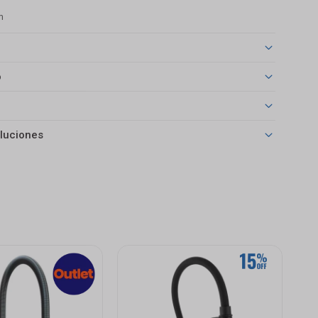
m
o
luciones