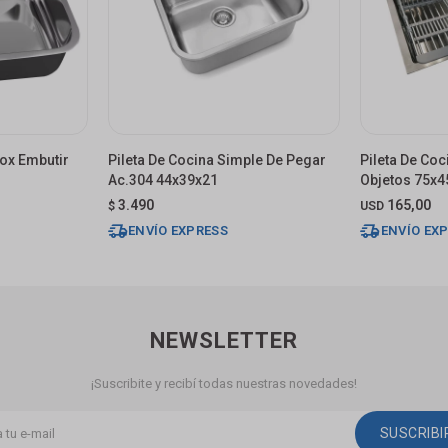
nox Embutir
Pileta De Cocina Simple De Pegar
Pileta De Co
Ac.304 44x39x21
Objetos 75x
3.490
165,00
$
USD
ENVÍO EXPRESS
ENVÍO EX
NEWSLETTER
¡Suscribite y recibí todas nuestras novedades!
SUSCRIB