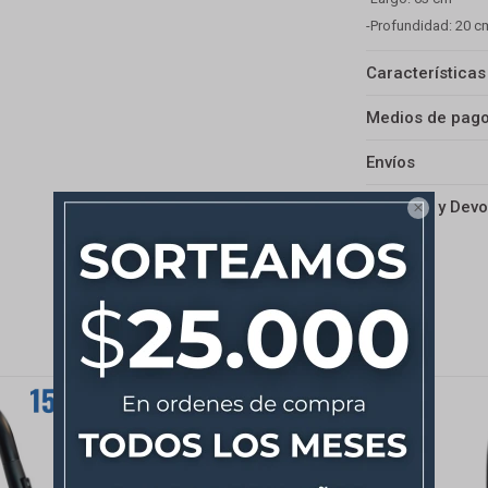
-Profundidad: 20 c
Características
Medios de pag
Envíos
Cambios y Devo
