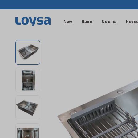
New
Baño
Cocina
Reves