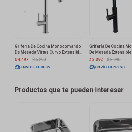
Grifería De Cocina Monocomando
Grifería De Cocina 
De Mesada Virtus Curvo Extensible
De Mesada Extensible
Satinado
Texturizada
4.497
$
5.290
3.392
$
3.990
$
$
ENVÍO EXPRESS
ENVÍO EXPRESS
Productos que te pueden interesar