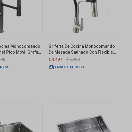
 Cocina Monocomando
Grifería De Cocina Monocomando
Grif
ef Pico Móvil Grafito
De Mesada Satinado Con Flexible
De M
Negro
490
4.497
$
5.290
3.
$
$
PRESS
ENVÍO EXPRESS
E