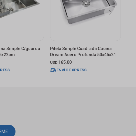
cina Simple C/guarda
Pileta Simple Cuadrada Cocina
Pile
45x22cm
Dream Acero Profunda 50x45x21
Ace
165,00
USD
USD
PRESS
ENVÍO EXPRESS
E
IRME