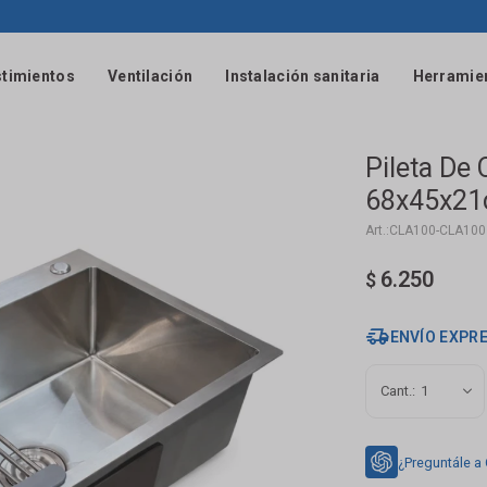
timientos
Ventilación
Instalación sanitaria
Herramie
Pileta De
68x45x21
CLA100-CLA100
6.250
$
ENVÍO EXPR
1
¿Preguntále a