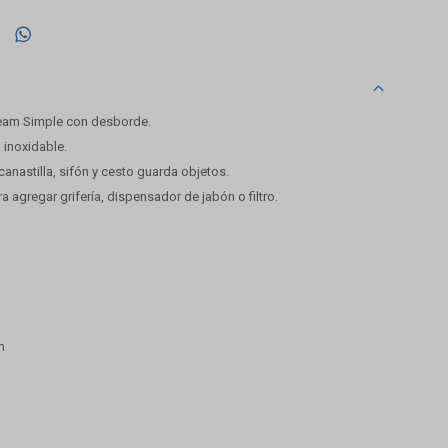

ream Simple con desborde.
 inoxidable.
canastilla, sifón y cesto guarda objetos.
a agregar grifería, dispensador de jabón o filtro.
m