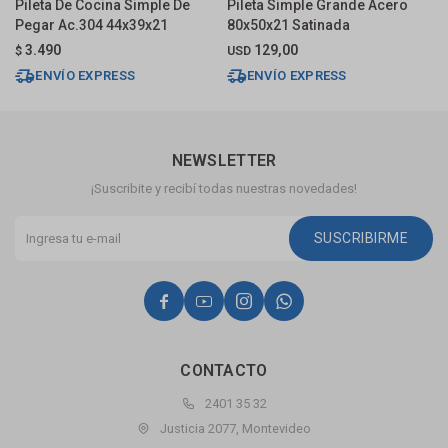
Pileta De Cocina Simple De
Pileta Simple Grande Acero
P
Pegar Ac.304 44x39x21
80x50x21 Satinada
7
3.490
129,00
$
USD
U
ENVÍO EXPRESS
ENVÍO EXPRESS
NEWSLETTER
¡Suscribite y recibí todas nuestras novedades!
SUSCRIBIRME




CONTACTO
2401 35 32
Justicia 2077, Montevideo