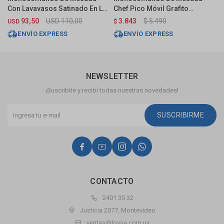
Con Lavavasos Satinado En L
Chef Pico Móvil Grafito
E
Pico Extraible
Satinado
93,50
USD
110,00
3.843
$
5.490
USD
$
$
ENVÍO EXPRESS
ENVÍO EXPRESS
NEWSLETTER
¡Suscribite y recibí todas nuestras novedades!
SUSCRIBIRME




CONTACTO
2401 35 32
Justicia 2077, Montevideo
ventas@loysa.com.uy