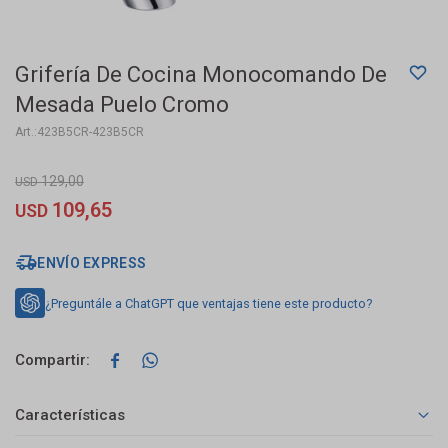
Grifería De Cocina Monocomando De
Mesada Puelo Cromo
423B5CR-423B5CR
129,00
USD
109,65
USD
ENVÍO EXPRESS
¿Preguntále a ChatGPT que ventajas tiene este producto?


Características