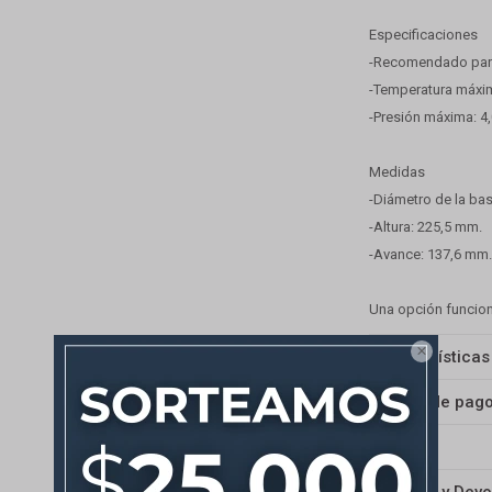
Especificaciones
-Recomendado para
-Temperatura máxim
-Presión máxima: 4
Medidas
-Diámetro de la ba
-Altura: 225,5 mm.
-Avance: 137,6 mm
Una opción funciona

Características
Medios de pag
Envíos