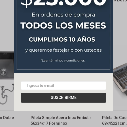
Cambios y Devo
SUSCRIBIRME
am Doble
Pileta Simple Acero Inox Embutir
Pileta De Co
56x34x17 Forminox
68x45x21cm 