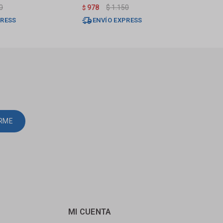
Mat
0
978
$
1.150
1.
$
$
PRESS
ENVÍO EXPRESS
E
IRME
MI CUENTA