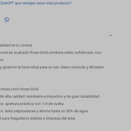
 ChatGPT que ventajas tiene este producto?

alidad en tu cocina.
 Décore en acabado Rose Gold combina estilo sofisticado con
os.
y giratorio la hace ideal para un uso diario cómodo y eficiente.
e mesa color Rose Gold.
e alta calidad: resistente a impactos y de gran durabilidad.
ca: apertura práctica con 1/4 de vuelta.
o: evita salpicaduras y ahorra hasta un 50% de agua.
eal para fregaderos dobles o limpieza del área.