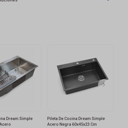
luciones
cina Dream Simple
Pileta De Cocina Dream Simple
Pile
Acero
Acero Negra 60x45x23 Cm
Blan