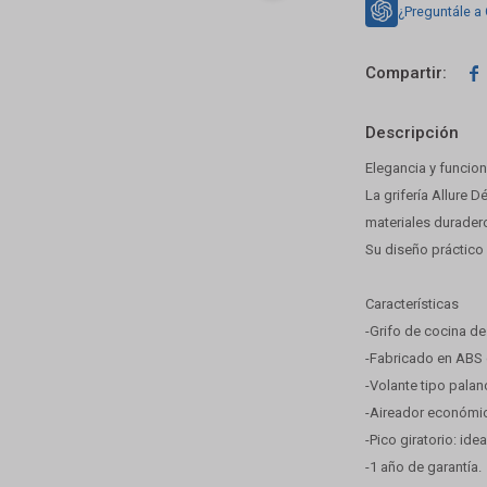
¿Preguntále a

Descripción
Elegancia y funcion
La grifería Allure
materiales durader
Su diseño práctico 
Características
-Grifo de cocina d
-Fabricado en ABS d
-Volante tipo palan
-Aireador económic
-Pico giratorio: id
-1 año de garantía.