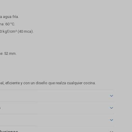
 agua fría.
a: 60 °C.
,0 kgf/cm² (40 mca).
se: 52 mm.
.
l, eficiente y con un diseño que realza cualquier cocina.
o