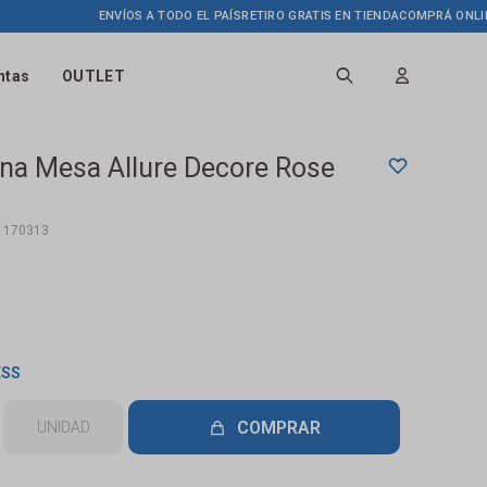
ENVÍOS A TODO EL PAÍS
RETIRO GRATIS EN TIENDA
COMPRÁ ONLINE HAST
ntas
OUTLET
ina Mesa Allure Decore Rose
1170313
ESS
COMPRAR
UNIDAD