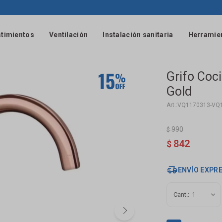
timientos
Ventilación
Instalación sanitaria
Herramie
Grifo Coc
Gold
VQ1170313-VQ
990
$
842
$
ENVÍO EXPR
1