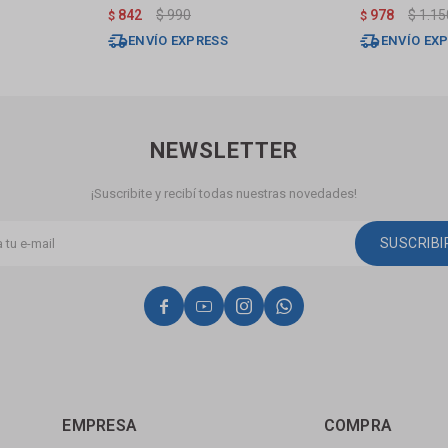
Satinado
842
$
990
978
$
1.15
$
$
ENVÍO EXPRESS
ENVÍO EX
NEWSLETTER
¡Suscribite y recibí todas nuestras novedades!
SUSCRIB




EMPRESA
COMPRA