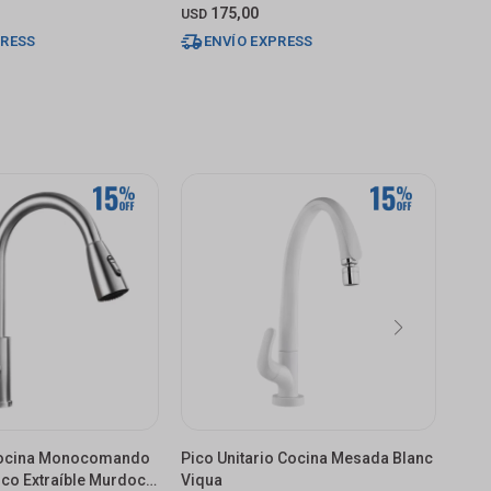
175,00
USD
USD
PRESS
ENVÍO EXPRESS
 Cocina Monocomando
Pico Unitario Cocina Mesada Blanc
Grif
co Extraíble Murdock
Viqua
De M