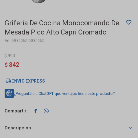
Grifería De Cocina Monocomando De
Mesada Pico Alto Capri Cromado
DG3506Z-DG3506Z
990
$
842
$
ENVÍO EXPRESS
¿Preguntále a ChatGPT que ventajas tiene este producto?


Descripción