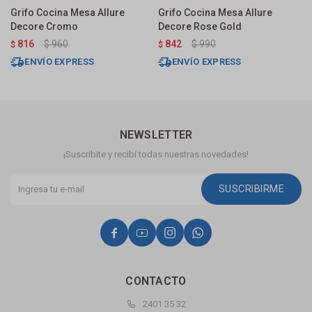
Grifo Cocina Mesa Allure
Grifo Cocina Mesa Allure
G
Decore Cromo
Decore Rose Gold
D
816
$
960
842
$
990
$
$
$
ENVÍO EXPRESS
ENVÍO EXPRESS
NEWSLETTER
¡Suscribite y recibí todas nuestras novedades!
SUSCRIBIRME




CONTACTO
2401 35 32