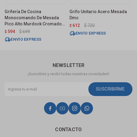
Grifería De Cocina
Grifo Unitario Acero Mesada
G
Monocomando De Mesada
Dmc
M
Pico Alto Murdock Cromado
612
$
720
$
$
Brillante
594
$
699
$
ENVÍO EXPRESS
ENVÍO EXPRESS
NEWSLETTER
¡Suscribite y recibí todas nuestras novedades!
SUSCRIBIRME




CONTACTO