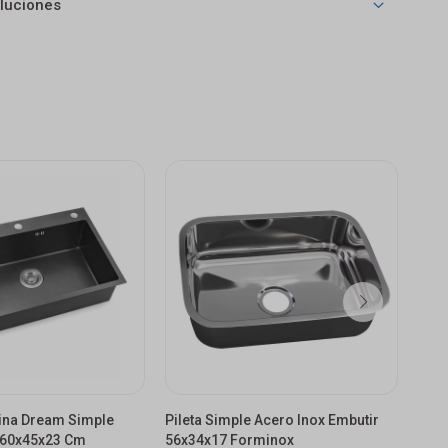
luciones
cina Dream Simple
Pileta Simple Acero Inox Embutir
Pile
 60x45x23 Cm
56x34x17 Forminox
Acer