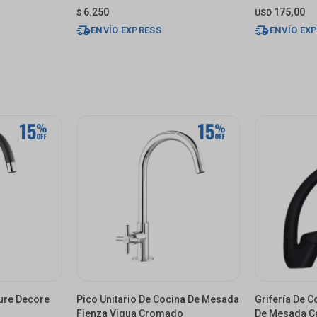
6.250
175,00
$
USD
ENVÍO EXPRESS
ENVÍO EX
lure Decore
Pico Unitario De Cocina De Mesada
Grifería De
Fienza Viqua Cromado
De Mesada Ca