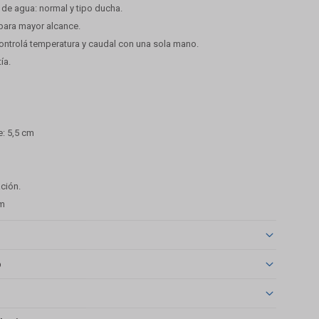
o de agua: normal y tipo ducha.
 para mayor alcance.
trolá temperatura y caudal con una sola mano.
ía.
e: 5,5 cm
ación.
cm
o