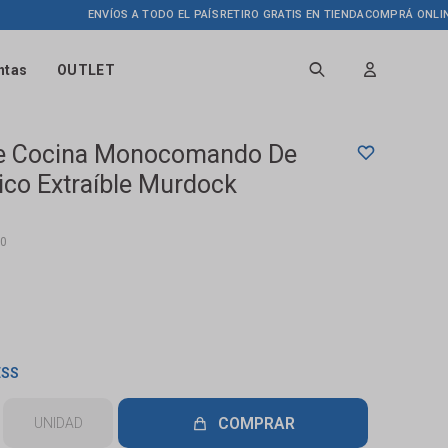
ENVÍOS A TODO EL PAÍS
RETIRO GRATIS EN TIENDA
COMPRÁ ONLINE HASTA
ntas
OUTLET
De Cocina Monocomando De
co Extraíble Murdock
0
ESS
COMPRAR
UNIDAD