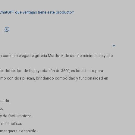
 ChatGPT que ventajas tiene este producto?

 con esta elegante grifería Murdock de diseño minimalista y alto
e, doble tipo de flujo y rotación de 360°, es ideal tanto para
mo con dos piletas, brindando comodidad y funcionalidad en
esada.
o.
y de fácil limpieza.
 minimalista.
n manguera extensible.