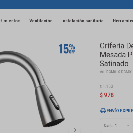
timientos
Ventilación
Instalación sanitaria
Herramie
Grifería 
Mesada Pi
Satinado
DGM010-DGM01
1.150
$
978
$
ENVÍO EXPR
1