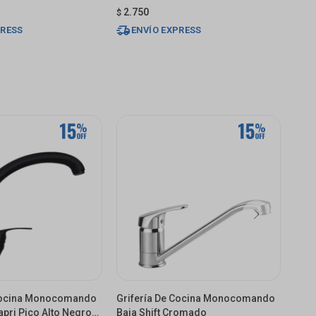
2.750
$
USD
PRESS
ENVÍO EXPRESS
E
 Cocina Monocomando
Grifería De Cocina Monocomando
Grif
pri Pico Alto Negro
Baja Shift Cromado
De M