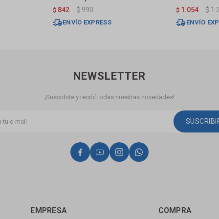
Mate
842
$
990
1.054
$
1.
$
$
ENVÍO EXPRESS
ENVÍO EX
NEWSLETTER
¡Suscribite y recibí todas nuestras novedades!
SUSCRIB




EMPRESA
COMPRA