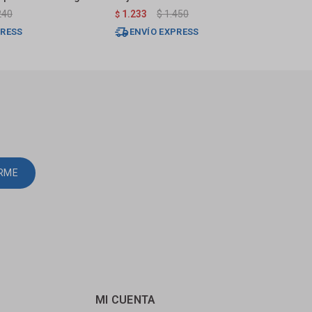
240
1.233
$
1.450
1.
$
$
PRESS
ENVÍO EXPRESS
E
IRME
MI CUENTA