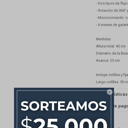
- Dos tipos de fluj
- Rotación de 360°
- Monocomando: con
- 6 meses de garant
Medidas:
Altura total: 40 cm
Diámetro de la Bas
Avance: 25 cm
Incluye colillas y fij
Largo colillas: 50 

Características
Medios de pag
Envíos