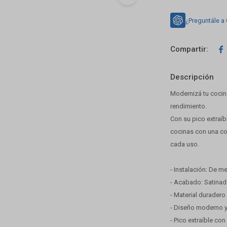
¿Preguntále a

Descripción
Modernizá tu cocina
rendimiento.
Con su pico extraíbl
cocinas con una co
cada uso.
- Instalación: De m
- Acabado: Satinad
- Material duradero 
- Diseño moderno y
- Pico extraíble co