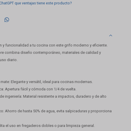
 ChatGPT que ventajas tiene este producto?

n y funcionalidad a tu cocina con este grifo moderno y eficiente.
core combina diseño contemporáneo, materiales de calidad y
uso diario.
mate: Elegante y versátil, ideal para cocinas modernas.
ca: Apertura fácil y cómoda con 1/4 de vuelta.
e ingeniería: Material resistente a impactos, duradero y de alto
o: Ahorro de hasta 50% de agua, evita salpicaduras y proporciona
ilita el uso en fregaderos dobles o para limpieza general.