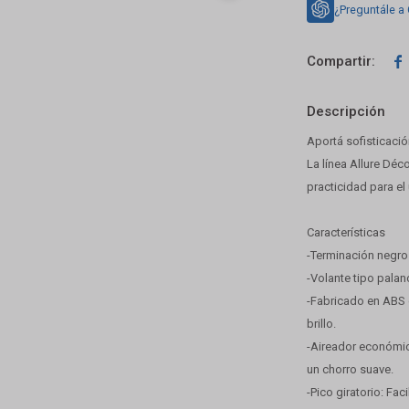
¿Preguntále a

Descripción
Aportá sofisticació
La línea Allure Dé
practicidad para el 
Características
-Terminación negro 
-Volante tipo palan
-Fabricado en ABS d
brillo.
-Aireador económic
un chorro suave.
-Pico giratorio: Fac