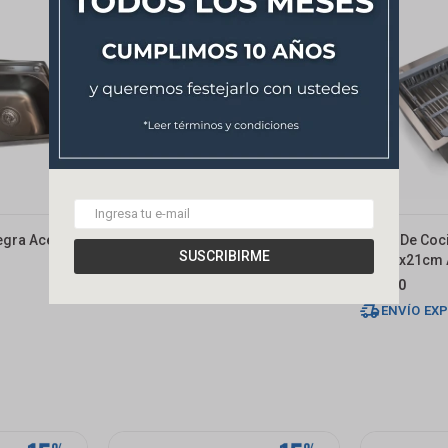
egra Acero
Pileta De Cocina Dream Doble
Pileta De Co
SUSCRIBIRME
Negra 78x43 Cm
68x45x21cm 
220,00
6.250
USD
$
ENVÍO EX