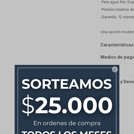
-Para agua fría: So
-Presión máxima de
-Garantía: 12 meses
Una opción moderna
Características
Medios de pag
Envíos

Cambios y Devo