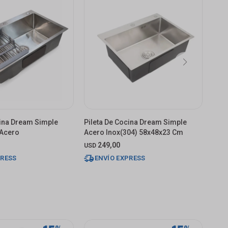
cina Dream Simple
Pileta De Cocina Dream Simple
Pile
Acero
Acero Inox(304) 58x48x23 Cm
40x
249,00
2.
USD
$
PRESS
ENVÍO EXPRESS
E