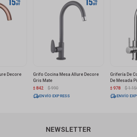
lure Decore
Grifo Cocina Mesa Allure Decore
Grifería De
Gris Mate
De Mesada Pi
Satinado
842
$
990
978
$
1.15
$
$
ENVÍO EXPRESS
ENVÍO EX
NEWSLETTER