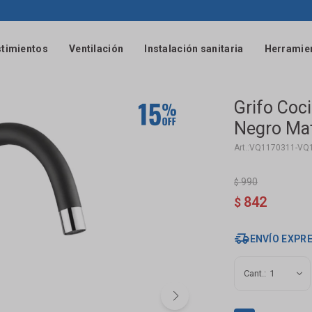
timientos
Ventilación
Instalación sanitaria
Herramie
Grifo Coc
Negro Ma
VQ1170311-VQ
990
$
842
$
ENVÍO EXPR
1