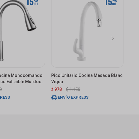
 Cocina Monocomando
Pico Unitario Cocina Mesada Blanc
Grif
co Extraíble Murdock
Viqua
De M
Mat
0
978
$
1.150
1.
$
$
PRESS
ENVÍO EXPRESS
E