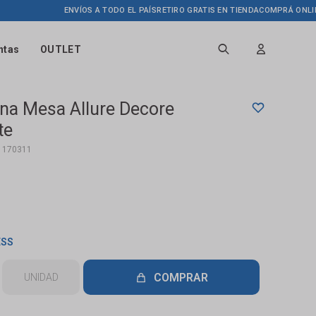
ENVÍOS A TODO EL PAÍS
RETIRO GRATIS EN TIENDA
COMPRÁ ONLINE HAST
ntas
OUTLET
ina Mesa Allure Decore
te
1170311
ESS
COMPRAR
UNIDAD