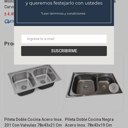
Monocomando De Mesada Eon
Monocomando De Mesada
M
Curvo Extensible Negro Mate
Chef Pico Móvil Gold
E
4.497
$
5.290
4.543
$
6.490
$
$
$
ENVÍO EXPRESS
ENVÍO EXPRESS
Productos que te pueden interesar
SUSCRIBIRME
Pileta Doble Cocina Acero Inox.
Pileta Doble Cocina Negra
P
201 Con Valvulas 78x43x21 Cm
Acero Inox. 78x43x19 Cm
8