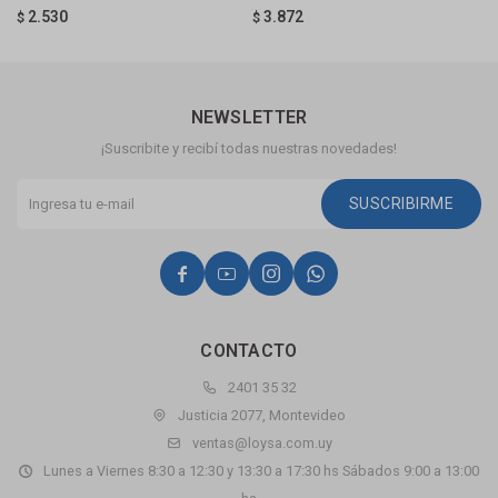
2.530
3.872
$
$
$
NEWSLETTER
¡Suscribite y recibí todas nuestras novedades!
SUSCRIBIRME




CONTACTO
2401 35 32
Justicia 2077, Montevideo
ventas@loysa.com.uy
Lunes a Viernes 8:30 a 12:30 y 13:30 a 17:30 hs Sábados 9:00 a 13:00