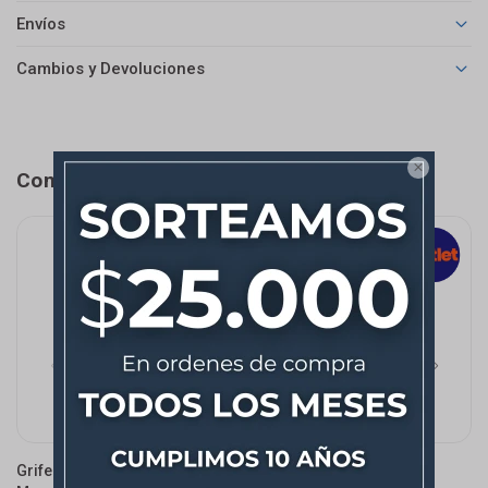
Envíos
Cambios y Devoluciones

Completá tu compra
Grifería De Cocina
Grifería De Cocina
G