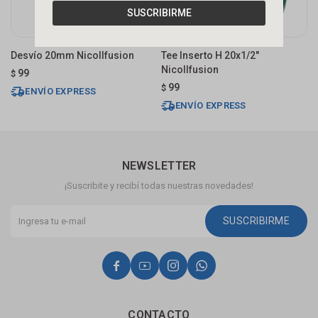
SUSCRIBIRME
Desvío 20mm Nicollfusion
Tee Inserto H 20x1/2"
T
Nicollfusion
N
99
$
99
$
$
ENVÍO EXPRESS
ENVÍO EXPRESS
NEWSLETTER
¡Suscribite y recibí todas nuestras novedades!
SUSCRIBIRME




CONTACTO