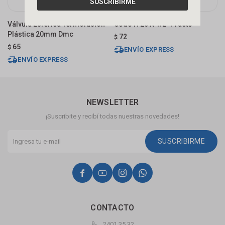
SUSCRIBIRME
Válvula Esférica Termofusión
Codo H 20 X 1/2" Practo
T
Plástica 20mm Dmc
72
$
$
65
$
ENVÍO EXPRESS
ENVÍO EXPRESS
NEWSLETTER
¡Suscribite y recibí todas nuestras novedades!
SUSCRIBIRME




CONTACTO
2401 35 32