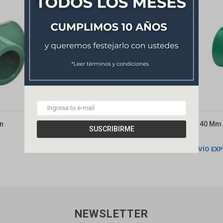
n
Buje Reducción 25x20 Nicollfusión
Unión 40 Mm
SUSCRIBIRME
18
45
$
$
ENVÍO EXPRESS
ENVÍO EX
NEWSLETTER