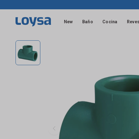
New
Baño
Cocina
Reves