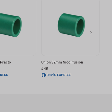
 Practo
Unión 32mm Nicollfusion
Unió
Mm N
48
$
58
$
PRESS
ENVÍO EXPRESS
E