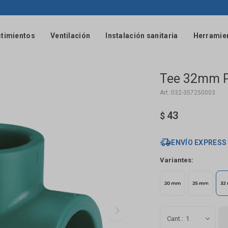
timientos
Ventilación
Instalación sanitaria
Herramie
Tee 32mm P
032-357250003
43
$
ENVÍO EXPRESS
Variantes:
1