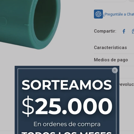
¿Preguntále a Cha

Características
Medios de pago

Envíos
Cambios y Devoluc