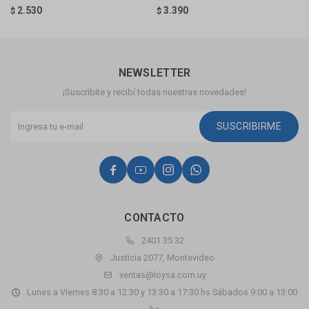
2.530
3.390
$
$
$
NEWSLETTER
¡Suscribite y recibí todas nuestras novedades!
SUSCRIBIRME




CONTACTO
2401 35 32
Justicia 2077, Montevideo
ventas@loysa.com.uy
Lunes a Viernes 8:30 a 12:30 y 13:30 a 17:30 hs Sábados 9:00 a 13:00