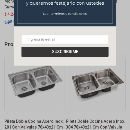
Monocomando De Mesada Eon
Monocomando De Mesada
M
Curvo Extensible Satinado
Chef Pico Móvil Grafito
E
Satinado
4.242
$
4.990
3.843
$
5.490
$
$
$
ENVÍO EXPRESS
ENVÍO EXPRESS
Productos que te pueden interesar
SUSCRIBIRME
Pileta Doble Cocina Acero Inox.
Pileta Doble Cocina Acero Inox.
P
201 Con Valvulas 78x43x21 Cm
304 78x43x21 Cm Con Valvula
A