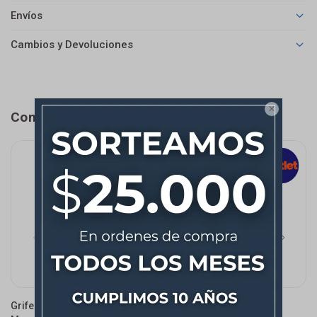
Envíos
Cambios y Devoluciones

Completá tu compra
Grifería De Cocina
Griferia De Cocina
G