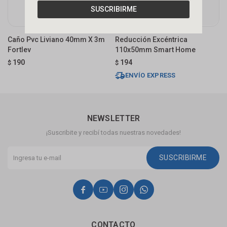
SUSCRIBIRME
Caño Pvc Liviano 40mm X 3m
Reducción Excéntrica
J
Fortlev
110x50mm Smart Home
$
190
194
$
$
ENVÍO EXPRESS
NEWSLETTER
¡Suscribite y recibí todas nuestras novedades!
SUSCRIBIRME




CONTACTO