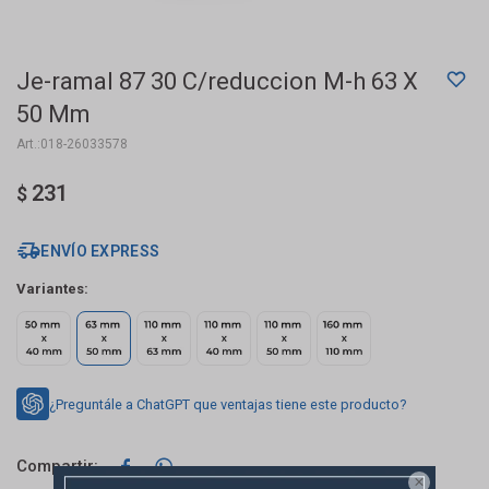
Je-ramal 87 30 C/reduccion M-h 63 X
50 Mm
018-26033578
231
$
ENVÍO EXPRESS
Variantes:
¿Preguntále a ChatGPT que ventajas tiene este producto?


