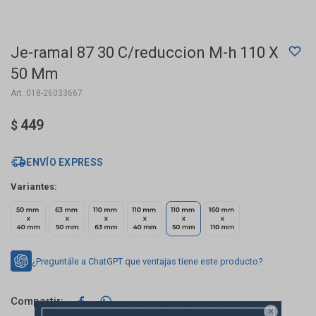
Je-ramal 87 30 C/reduccion M-h 110 X
50 Mm
018-26033667
449
$
ENVÍO EXPRESS
Variantes:
¿Preguntále a ChatGPT que ventajas tiene este producto?


