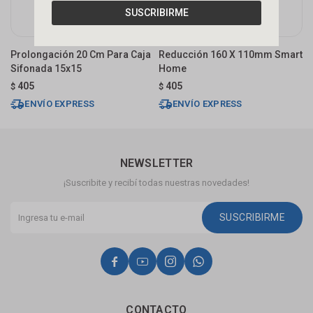
SUSCRIBIRME
Prolongación 20 Cm Para Caja
Reducción 160 X 110mm Smart
C
Sifonada 15x15
Home
M
405
405
$
$
$
ENVÍO EXPRESS
ENVÍO EXPRESS
NEWSLETTER
¡Suscribite y recibí todas nuestras novedades!
SUSCRIBIRME




CONTACTO