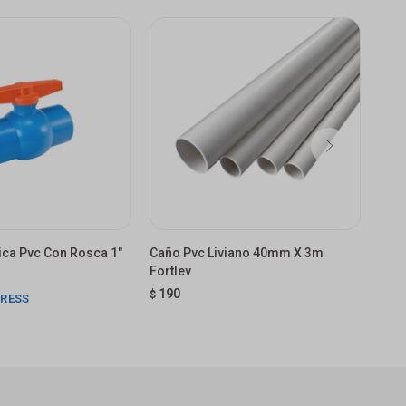
rica Pvc Con Rosca 1"
Caño Pvc Liviano 40mm X 3m
Red
Fortlev
Sma
190
19
$
$
PRESS
E