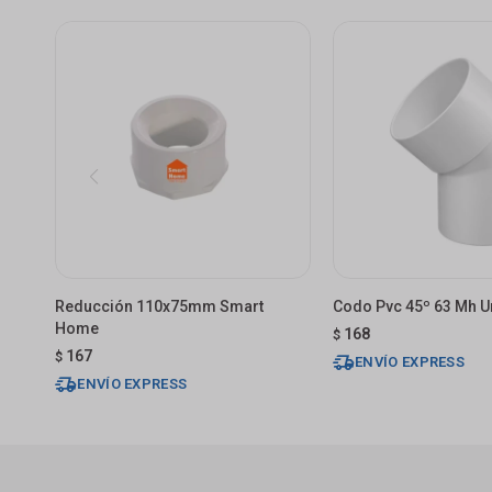
Reducción 110x75mm Smart
Codo Pvc 45º 63 Mh Un
Home
168
$
167
$
ENVÍO EXPRESS
ENVÍO EXPRESS