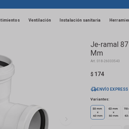
timientos
Ventilación
Instalación sanitaria
Herramie
Je-ramal 87
Mm
018-26033543
174
$
ENVÍO EXPRESS
Variantes: