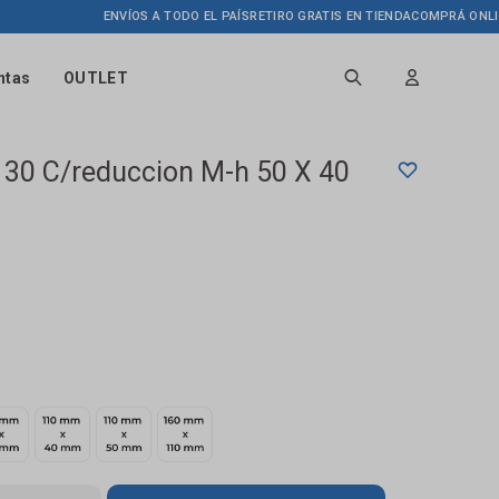
ENVÍOS A TODO EL PAÍS
RETIRO GRATIS EN TIENDA
COMPRÁ ONLINE HA
ntas
OUTLET
 30 C/reduccion M-h 50 X 40