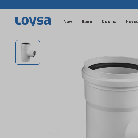
New
Baño
Cocina
Reves