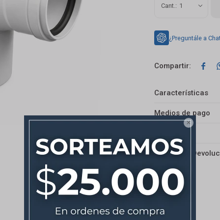
1
¿Preguntále a Cha

Características
Medios de pago

Envíos
Cambios y Devoluc