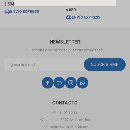
Extraible Negro Mate
E
594
$
680
$
$
ENVÍO EXPRESS
ENVÍO EXPRESS
NEWSLETTER
¡Suscribite y recibí todas nuestras novedades!
SUSCRIBIRME




CONTACTO
2401 35 32
Justicia 2077, Montevideo
ventas@loysa.com.uy