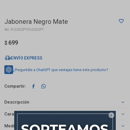
Jabonera Negro Mate
FU2302PT-FU2302PT
699
$
ENVÍO EXPRESS
¿Preguntále a ChatGPT que ventajas tiene este producto?


Descripción
Características

Medios de pago