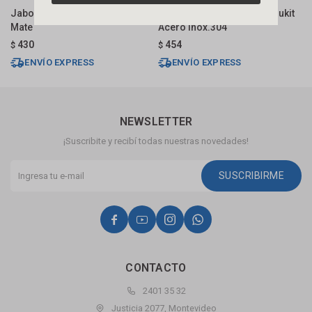
Jabonera Adhesiva Negro
Jabonera De Pared Neo Blukit
J
Mate
Acero Inox.304
B
430
454
$
$
$
ENVÍO EXPRESS
ENVÍO EXPRESS
NEWSLETTER
¡Suscribite y recibí todas nuestras novedades!
SUSCRIBIRME




CONTACTO
2401 35 32
Justicia 2077, Montevideo