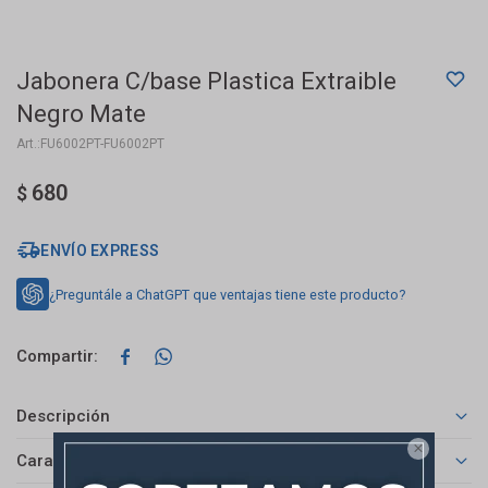
Jabonera C/base Plastica Extraible
Negro Mate
FU6002PT-FU6002PT
680
$
ENVÍO EXPRESS
¿Preguntále a ChatGPT que ventajas tiene este producto?


Descripción

Características