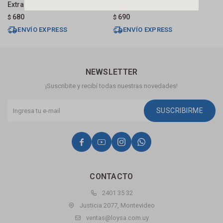
Extraible Grafito
Ventosa Cuadrada
C
680
690
$
$
$
ENVÍO EXPRESS
ENVÍO EXPRESS
NEWSLETTER
¡Suscribite y recibí todas nuestras novedades!
SUSCRIBIRME




CONTACTO
2401 35 32
Justicia 2077, Montevideo
ventas@loysa.com.uy