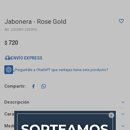
Jabonera - Rose Gold
2302RG-2302RG
720
$
ENVÍO EXPRESS
¿Preguntále a ChatGPT que ventajas tiene este producto?


Descripción
Características

Medios de pago