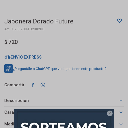
Jabonera Dorado Future
FU2302DD-FU2302DD
720
$
ENVÍO EXPRESS
¿Preguntále a ChatGPT que ventajas tiene este producto?


Descripción
Características

Medios de pago