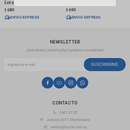
Extraible Grafito
Ventosa Cuadrada
C
680
690
$
$
$
ENVÍO EXPRESS
ENVÍO EXPRESS
NEWSLETTER
¡Suscribite y recibí todas nuestras novedades!
SUSCRIBIRME




CONTACTO
2401 35 32
Justicia 2077, Montevideo
ventas@loysa.com.uy