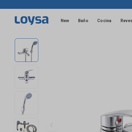
New
Baño
Cocina
Reves