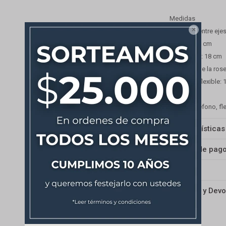
Medidas

Distancia entre eje
Avance: 13 cm
Largo total: 18 cm
Diámetro de la rose
Largo del flexible:
Incluye teléfono, fl
Características
Medios de pag
Envíos
Cambios y Devo