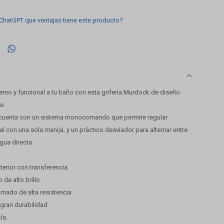
 ChatGPT que ventajas tiene este producto?

rno y funcional a tu baño con esta grifería Murdock de diseño
e.
 cuenta con un sistema monocomando que permite regular
l con una sola manija, y un práctico desviador para alternar entre
gua directa.
rior con transferencia.
de alto brillo.
romado de alta resistencia.
y gran durabilidad.
ía.