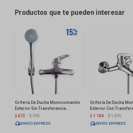
Productos que te pueden interesar
Grifería De Ducha Monocomando
Grifería De Ducha M
Exterior Sin Transferencia
Exterior Con Transfer
Murdock Cromado Brillante
Cromado
672
$
790
1.104
$
1.299
$
$
ENVÍO EXPRESS
ENVÍO EXPRESS