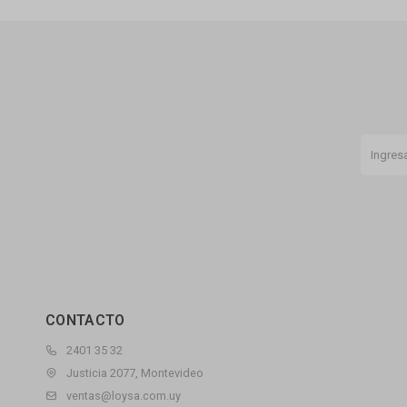
CONTACTO
2401 35 32
Justicia 2077, Montevideo
ventas@loysa.com.uy