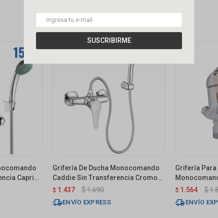
SUSCRIBIRME
onocomando
Grifería De Ducha Monocomando
Grifería Para
encia Capri
Caddie Sin Transferencia Cromo
Monocomando
Brillante
Capri Croma
1.437
$
1.690
1.564
$
1.
$
$
ENVÍO EXPRESS
ENVÍO EX