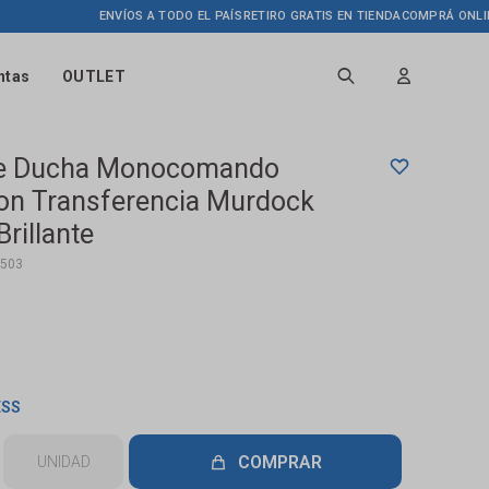
ENVÍOS A TODO EL PAÍS
RETIRO GRATIS EN TIENDA
COMPRÁ ONLINE HAS
ntas
OUTLET
 De Ducha Monocomando
Con Transferencia Murdock
rillante
503
ESS
COMPRAR
UNIDAD