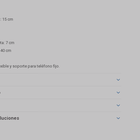
s: 15 cm
ta: 7 cm
 140 cm
exible y soporte para teléfono fijo.
o
luciones