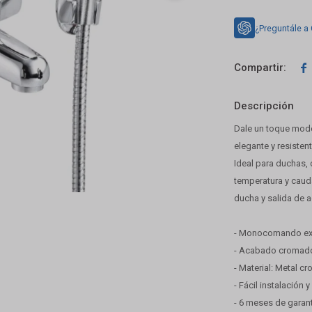
¿Preguntále a

Descripción
Dale un toque mode
elegante y resistent
Ideal para duchas,
temperatura y cauda
ducha y salida de a
- Monocomando exte
- Acabado cromado 
- Material: Metal c
- Fácil instalación 
- 6 meses de garant