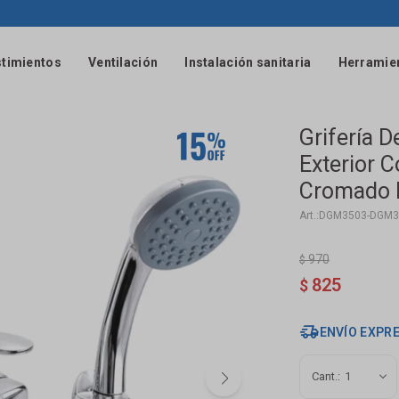
timientos
Ventilación
Instalación sanitaria
Herramie
Grifería
Exterior 
Cromado B
DGM3503-DGM3
970
$
825
$
ENVÍO EXPR
1