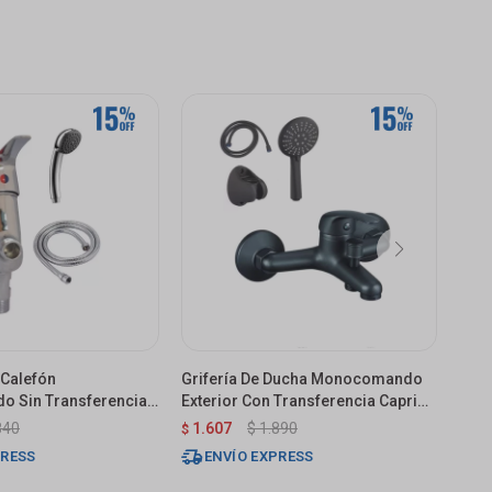
 Calefón
Grifería De Ducha Monocomando
Mon
 Sin Transferencia
Exterior Con Transferencia Capri
C/tr
do
Negro Mate
840
1.607
$
1.890
1.
$
$
PRESS
ENVÍO EXPRESS
E