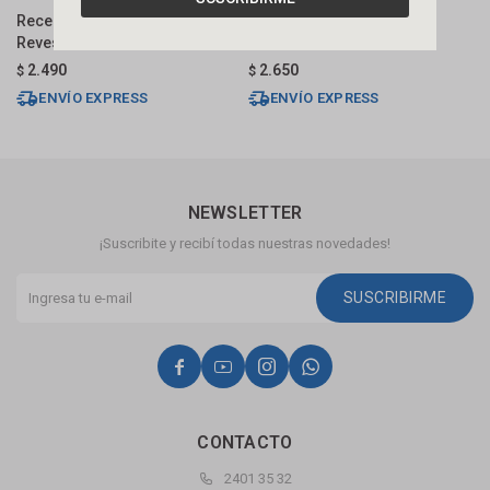
Receptáculo Lineal Negro Mate
Receptáculo Lineal Acero
R
Revestible 50 Cm Dmc
Revestible 70 Cm Dmc
I
V
2.490
2.650
$
$
$
ENVÍO EXPRESS
ENVÍO EXPRESS
NEWSLETTER
¡Suscribite y recibí todas nuestras novedades!
SUSCRIBIRME




CONTACTO
2401 35 32