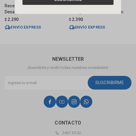
Receptáculo Lineal Negro
Receptáculo Lineal Negro
N
Desagüe Lateral 50cm Dmc
Desagüe Lateral 70cm Dmc
T
2.290
2.390
$
$
$
ENVÍO EXPRESS
ENVÍO EXPRESS
NEWSLETTER
¡Suscribite y recibí todas nuestras novedades!
SUSCRIBIRME




CONTACTO
2401 35 32