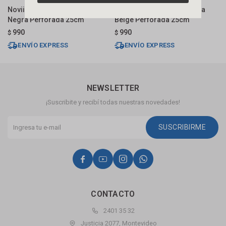
Novii Receptaculo Pvc Tapa
Novii Receptaculo Pvc Tapa
N
Negra Perforada 25cm
Beige Perforada 25cm
G
990
990
$
$
$
ENVÍO EXPRESS
ENVÍO EXPRESS
NEWSLETTER
¡Suscribite y recibí todas nuestras novedades!
SUSCRIBIRME




CONTACTO
2401 35 32
Justicia 2077, Montevideo