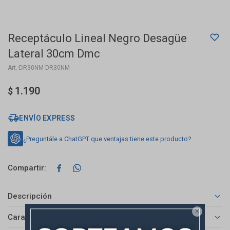
Receptáculo Lineal Negro Desagüe
Lateral 30cm Dmc
DR30NM-DR30NM
1.190
$
ENVÍO EXPRESS
¿Preguntále a ChatGPT que ventajas tiene este producto?


Descripción

Características