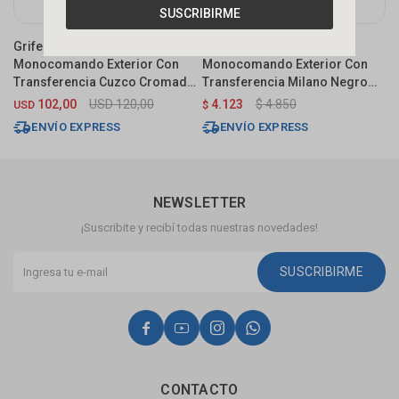
SUSCRIBIRME
Grifería De Ducha
Grifería De Ducha
G
Monocomando Exterior Con
Monocomando Exterior Con
M
Transferencia Cuzco Cromado
Transferencia Milano Negro
T
Brillante
Mate
M
102,00
USD
120,00
4.123
$
4.850
USD
$
$
ENVÍO EXPRESS
ENVÍO EXPRESS
NEWSLETTER
¡Suscribite y recibí todas nuestras novedades!
SUSCRIBIRME




CONTACTO