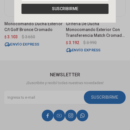
SUSCRIBIRME
Monocomando Ducha Exterior
Grifería De Ducha
G
C/t Golf Bronce Cromado
Monocomando Exterior Con
M
Transferencia Match Cromado
T
3.103
$
3.650
$
Brillante
S
3.192
$
3.990
$
$
ENVÍO EXPRESS
ENVÍO EXPRESS
NEWSLETTER
¡Suscribite y recibí todas nuestras novedades!
SUSCRIBIRME



