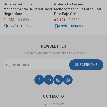
Grifería De Cocina
Grifería De Cocina
G
Monocomando De Pared Capri
Monocomando De Pared Golf
M
Negro Mate
Pico Bajo Gris
C
1.352
$
1.590
2.193
$
2.580
$
$
$
ENVÍO EXPRESS
ENVÍO EXPRESS
NEWSLETTER
¡Suscribite y recibí todas nuestras novedades!
SUSCRIBIRME




CONTACTO
2401 35 32