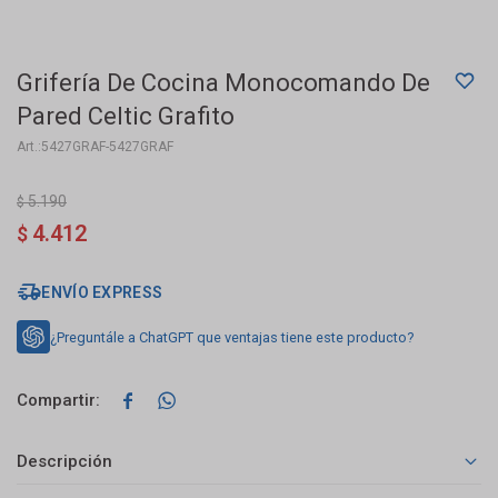
Grifería De Cocina Monocomando De
Pared Celtic Grafito
5427GRAF-5427GRAF
5.190
$
4.412
$
ENVÍO EXPRESS
¿Preguntále a ChatGPT que ventajas tiene este producto?


Descripción